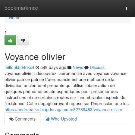
Home
bookmarkmoz
Togg
navi
Home
1
Voyance olivier
miltonk504dkx4
549 days ago
News
Discuss
voyance olivier : découvrez l’aéromancie avec voyance voyance
olivier patrice patrice L’aéromancie est une méthode de la
divination ancienne et prenante qui utilise l’observation de
quelques phénomènes atmosphériques pour présenter des
instructions et de certaines routes sur innombrables aspects de
l'existence. Cette dégagé croyant repose sur l'impression que les
https://andreeatkb.blogdosaga.com/32789483/voyance-olivier
Comments
Who Upvoted
Comments