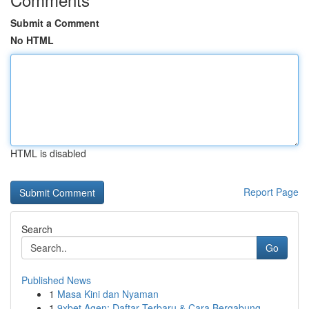
Submit a Comment
No HTML
HTML is disabled
Report Page
Search
Go
Published News
1
Masa Kini dan Nyaman
1
9xbet Agen: Daftar Terbaru & Cara Bergabung