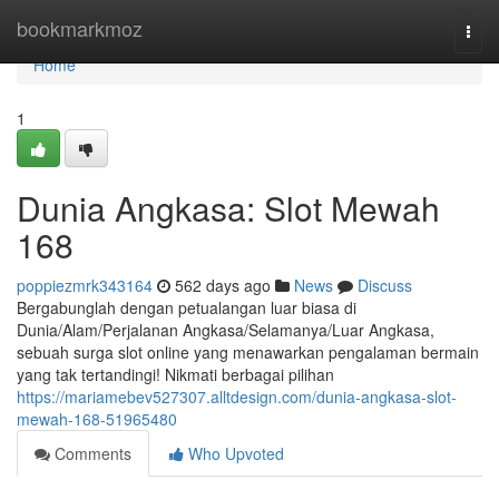
Home
bookmarkmoz
Togg
navi
Home
1
Dunia Angkasa: Slot Mewah
168
poppiezmrk343164
562 days ago
News
Discuss
Bergabunglah dengan petualangan luar biasa di
Dunia/Alam/Perjalanan Angkasa/Selamanya/Luar Angkasa,
sebuah surga slot online yang menawarkan pengalaman bermain
yang tak tertandingi! Nikmati berbagai pilihan
https://mariamebev527307.alltdesign.com/dunia-angkasa-slot-
mewah-168-51965480
Comments
Who Upvoted