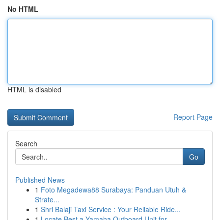
No HTML
HTML is disabled
Report Page
Search
Go
Published News
1
Foto Megadewa88 Surabaya: Panduan Utuh &
Strate...
1
Shri Balaji Taxi Service : Your Reliable Ride...
1
Locate Best a Yamaha Outboard Unit for ...