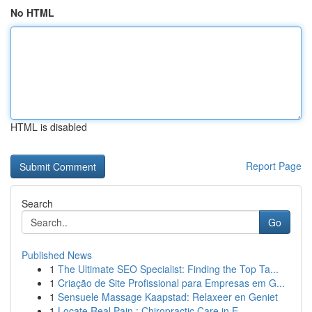
No HTML
HTML is disabled
Report Page
Search
Go
Published News
1
The Ultimate SEO Specialist: Finding the Top Ta...
1
Criação de Site Profissional para Empresas em G...
1
Sensuele Massage Kaapstad: Relaxeer en Geniet
1
Locate Real Pain : Chiropractic Care in E...