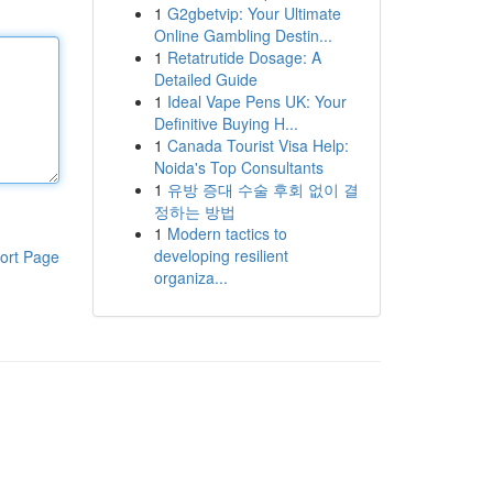
1
G2gbetvip: Your Ultimate
Online Gambling Destin...
1
Retatrutide Dosage: A
Detailed Guide
1
Ideal Vape Pens UK: Your
Definitive Buying H...
1
Canada Tourist Visa Help:
Noida's Top Consultants
1
유방 증대 수술 후회 없이 결
정하는 방법
1
Modern tactics to
developing resilient
ort Page
organiza...