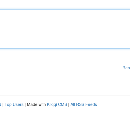
Rep
d
|
Top Users
| Made with
Kliqqi CMS
|
All RSS Feeds