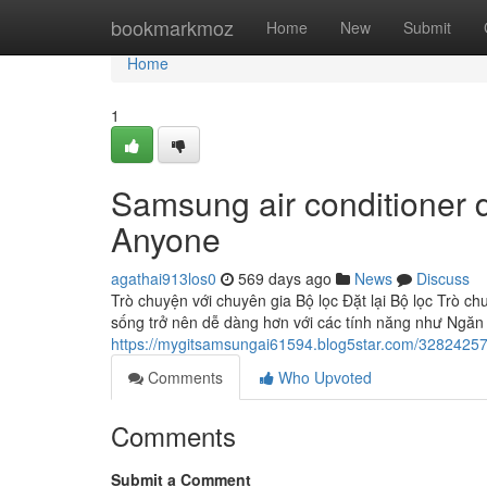
Home
bookmarkmoz
Home
New
Submit
Home
1
Samsung air conditioner d
Anyone
agathai913los0
569 days ago
News
Discuss
Trò chuyện với chuyên gia Bộ lọc Đặt lại Bộ lọc Trò c
sống trở nên dễ dàng hơn với các tính năng như Ngăn 
https://mygitsamsungai61594.blog5star.com/3282425
Comments
Who Upvoted
Comments
Submit a Comment