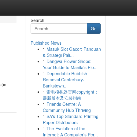
Search
Go
Published News
1
Masuk Slot Gacor: Panduan
& Strategi Pali...
1
Dangwa Flower Shops:
Your Guide to Manila's Flo...
1
Dependable Rubbish
Removal Canterbury-
cuộc
Bankstown...
1
雷电模拟器官网copyright：
最新版本及安装指南
1
Friends Centre: A
Community Hub Thriving
1
SA's Top Standard Printing
Paper Distributors
1
The Evolution of the
Internet: A Computer's Per...