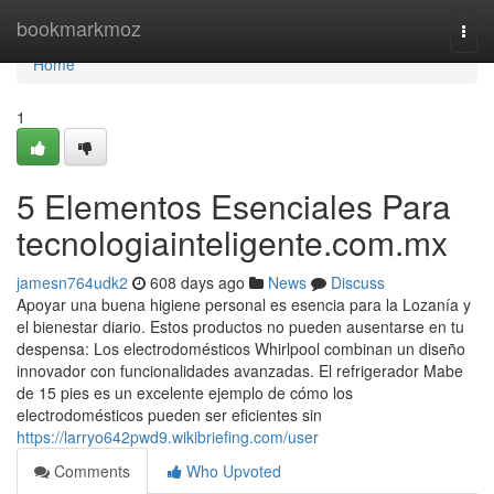
Home
bookmarkmoz
Togg
navi
Home
1
5 Elementos Esenciales Para
tecnologiainteligente.com.mx
jamesn764udk2
608 days ago
News
Discuss
Apoyar una buena higiene personal es esencia para la Lozanía y
el bienestar diario. Estos productos no pueden ausentarse en tu
despensa: Los electrodomésticos Whirlpool combinan un diseño
innovador con funcionalidades avanzadas. El refrigerador Mabe
de 15 pies es un excelente ejemplo de cómo los
electrodomésticos pueden ser eficientes sin
https://larryo642pwd9.wikibriefing.com/user
Comments
Who Upvoted