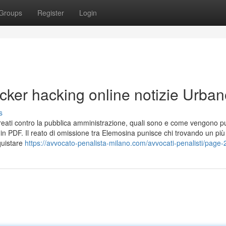
Groups
Register
Login
acker hacking online notizie Urba
s
 reati contro la pubblica amministrazione, quali sono e come vengono pu
 in PDF. Il reato di omissione tra Elemosina punisce chi trovando un più
quistare
https://avvocato-penalista-milano.com/avvocati-penalisti/page-