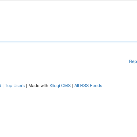
Rep
d
|
Top Users
| Made with
Kliqqi CMS
|
All RSS Feeds