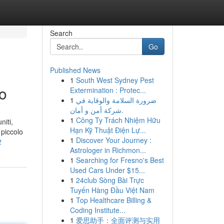
Search
Go
Published News
1
South West Sydney Pest
no
Extermination : Protec...
1
ضرورة السلامة والوقاية في
شركة أمن و أمان.
1
Công Ty Trách Nhiệm Hữu
niti,
Hạn Kỹ Thuật Điện Lự...
 piccolo
1
Discover Your Journey :
2
Astrologer in Richmon...
1
Searching for Fresno's Best
Used Cars Under $15...
1
24club Sòng Bài Trực
Tuyến Hàng Đầu Việt Nam
1
Top Healthcare Billing &
Coding Institute...
1
爱思助手：全面评测与实用