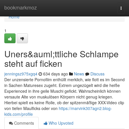
Home
bookmarkmoz
Togg
navi
Home
1
Uners&auml;ttliche Schlampe
steht auf ficken
jenningsz975xgq4
634 days ago
News
Discuss
Der unzensierte Pornofilm enthüllt merklich, wie flott es im Second
in Sachen Maturesex zugeht. Extrem ungezügelt wird die heiße
Experienced in ihre geile Muschi gefickt. Wahrscheinlich können
versaute Alte von muskulösen Körpern nicht genug kriegen.
Hierbei spielt es keine Rolle, ob der spitzenmäßige XXX-Video clip
von tiefen Maulficks oder von
https://marvink307agn2.blog-
kids.com/profile
Comments
Who Upvoted