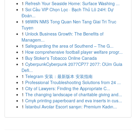
1
Refresh Your Seaside Home: Surface Washing ...
1
Soi Cầu VIP Chọn Lọc · Bạch Thủ Lô 24H: Dự
Đoán...
1
98WIN NMS Tong Quan Nen Tang Giai Tri Truc
Tuyen
1
Unlock Business Growth: The Benefits of
Managem...
1
Safeguarding the area of Southend – The G...
1
How comprehensive football player welfare progr...
1
Buy Stoker's Tobacco Online Canada
1
CyberpunkCyberpunk 2077CP77 2077: OUm Guia
Defi...
1
Telegram 安装：最新版本 安装指南
1
Professional Troubleshooting Solutions from 24 ...
1
City of Lawyers: Finding the Appropriate C...
1
The changing landscape of charitable giving and...
1
Cmyk printing paperboard and eva inserts in cus...
1
İstanbul Avcılar Escort sarışın: Premium Kadın...