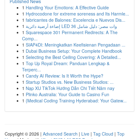
Published News
1
Handling Your Emotions: A Effective Guide
1
Hydrocodone for extreme soreness and Its Harmle...
1
fabricantes de Balones: Excelencia e Nuevos Dis...
1
إضاءة أرضية دائرية LED 36 وات مصر: دليل شامل
1
Squarespace 301 Permanent Redirects: A The
Comp...
1
SIAP4DI: Meningkatkan Keefisienan Pengadaan ...
1
Dubai Business Setup: Your Complete Handbook
1
Selecting the Best Ceiling Covering: A Detailed...
1
Top Up Royal Dream: Panduan Lengkap &
Terperc...
1
Candy AI Review: Is It Worth the Hype?
1
Startup Studios vs. New Business Studios: ...
1
Nạp XU TikTok Hướng Dẫn Chi Tiết Năm nay
1
Plinko Australia: Your Guide to Casino Fun
1
{Medical Coding Training Hyderabad: Your Gatew...
Copyright © 2026 |
Advanced Search
|
Live
|
Tag Cloud
|
Top