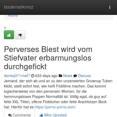
Home
bookmarkmoz
Togg
navi
Home
1
Perverses Biest wird vom
Stiefvater erbarmungslos
durchgefickt
denisq371mwf7
633 days ago
News
Discuss
Jemand, der sich ab und an zu den unzensierten Grownup Tuben
klickt, stellt sofort fest, wie heiß Fickfilme machen. Das kommt
logischerweise von den perversen Women, für die
hemmungsloses Poppen Normalität ist. Völlig egal, ob guy auf
fette XXL Titten, offene Ficklöcher oder fette Arschfotzen Bock
hat. Hierfür hat es
https://porno-porno.com/
Comments
Who Upvoted