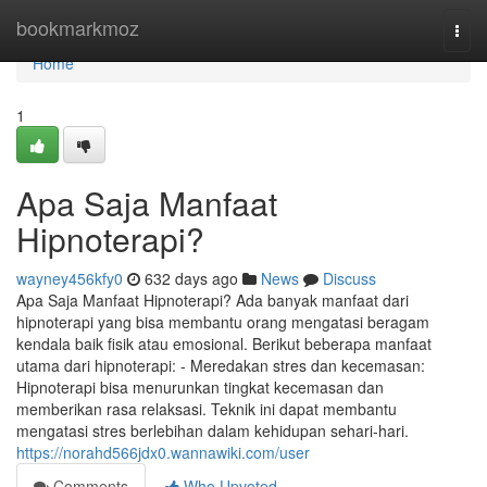
Home
bookmarkmoz
Togg
navi
Home
1
Apa Saja Manfaat
Hipnoterapi?
wayney456kfy0
632 days ago
News
Discuss
Apa Saja Manfaat Hipnoterapi? Ada banyak manfaat dari
hipnoterapi yang bisa membantu orang mengatasi beragam
kendala baik fisik atau emosional. Berikut beberapa manfaat
utama dari hipnoterapi: - Meredakan stres dan kecemasan:
Hipnoterapi bisa menurunkan tingkat kecemasan dan
memberikan rasa relaksasi. Teknik ini dapat membantu
mengatasi stres berlebihan dalam kehidupan sehari-hari.
https://norahd566jdx0.wannawiki.com/user
Comments
Who Upvoted