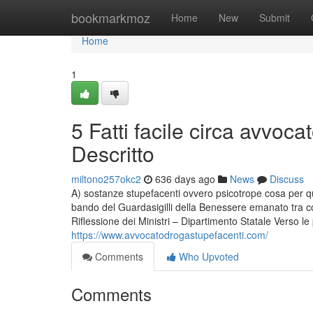
Home
bookmarkmoz
Home
New
Submit
Home
1
5 Fatti facile circa avvoc
Descritto
miltono257okc2
636 days ago
News
Discuss
A) sostanze stupefacenti ovvero psicotrope cosa per qua
bando del Guardasigilli della Benessere emanato tra co
Riflessione dei Ministri – Dipartimento Statale Verso le
https://www.avvocatodrogastupefacenti.com/
Comments
Who Upvoted
Comments