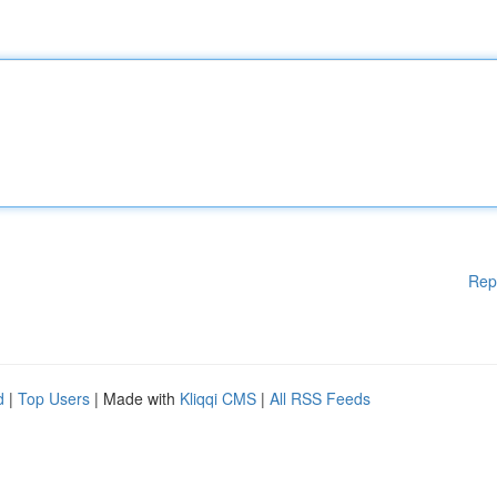
Rep
d
|
Top Users
| Made with
Kliqqi CMS
|
All RSS Feeds