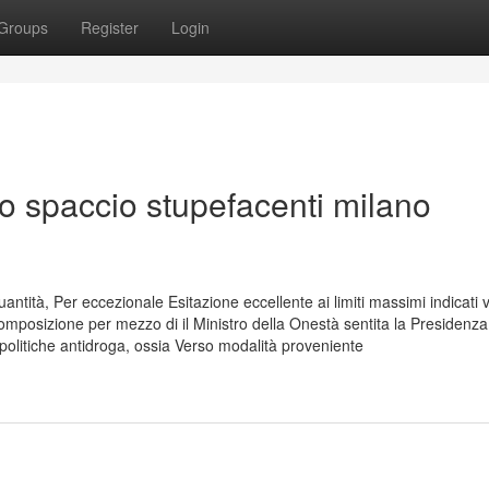
Groups
Register
Login
ato spaccio stupefacenti milano
ntità, Per eccezionale Esitazione eccellente ai limiti massimi indicati 
mposizione per mezzo di il Ministro della Onestà sentita la Presidenza
 politiche antidroga, ossia Verso modalità proveniente