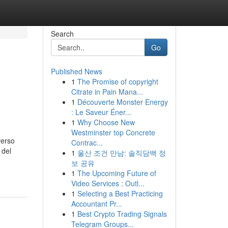
Search
Go
Published News
1
The Promise of copyright
Citrate in Pain Mana...
1
Découverte Monster Energy
: Le Saveur Éner...
1
Why Choose New
Westminster top Concrete
verso
Contrac...
 del
1
울산 조건 만남: 솔직담백 정
보 공유
1
The Upcoming Future of
Video Services : Outl...
1
Selecting a Best Practicing
Accountant Pr...
1
Best Crypto Trading Signals
Telegram Groups...