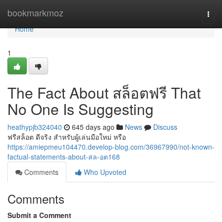
Home
bookmarkmoz
Togg
navi
Home
1
The Fact About สล็อตฟรี That
No One Is Suggesting
heathypjb324040
645 days ago
News
Discuss
ฟรีสล็อต ดีจริง สำหรับผู้เล่นมือใหม่ หรือ
https://amiepmeu104470.develop-blog.com/36967990/not-known-
factual-statements-about-สล-อต168
Comments
Who Upvoted
Comments
Submit a Comment