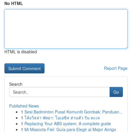
No HTML
HTML is disabled
Report Page
Search
Go
Published News
1
Sesi Badminton Pusat Komuniti Gombak: Panduan...
1
โค้งวิลล่า พัทยา: โอเอซิส ส่วนตัว ริม ทะเล
1
Replacing Your ABS system: A complete guide
1
Mi Mascota Fiel: Guía para Elegir al Mejor Amigo