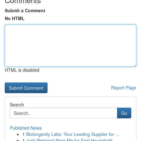
Submit a Comment
No HTML
HTML is disabled
Report Page
Search
Go
Published News
1
Biolongevity Labs: Your Leading Supplier for ...
1
Junk Removal Near Me for Fast Household