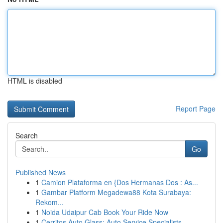
HTML is disabled
Report Page
Search
Go
Published News
1
Camion Plataforma en {Dos Hermanas Dos : As...
1
Gambar Platform Megadewa88 Kota Surabaya:
Rekom...
1
Noida Udaipur Cab Book Your Ride Now
1
Cerritos Auto Glass: Auto Service Specialists