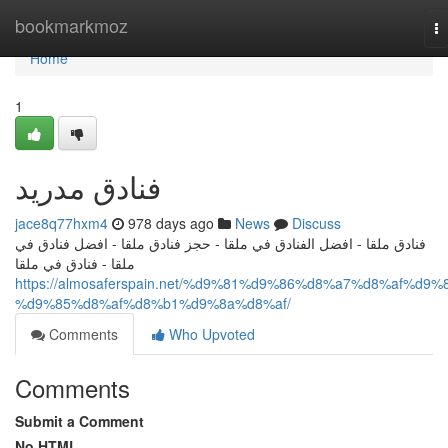
Home
bookmarkmoz
T
na
Home
1
فنادق مدريد
jace8q77hxm4
978 days ago
News
Discuss
فنادق ملقا - افضل الفنادق في ملقا - حجز فنادق ملقا - افضل فنادق في
ملقا - فنادق في ملقا
https://almosaferspain.net/%d9%81%d9%86%d8%a7%d8%af%d9%
%d9%85%d8%af%d8%b1%d9%8a%d8%af/
Comments
Who Upvoted
Comments
Submit a Comment
No HTML